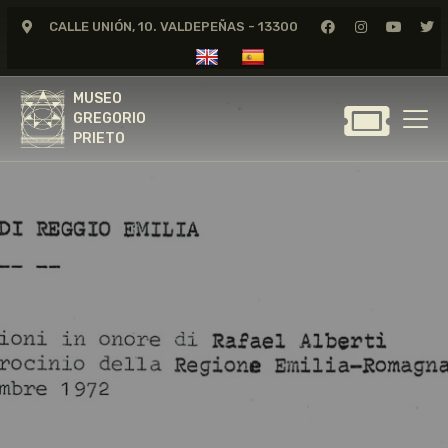
CALLE UNIÓN, 10. VALDEPEÑAS - 13300
MUSEO
GREGORIO
MUSEO
PRIETO
GREGORIO
PRIETO
GREGORIO PRIETO
MUSEO
ARCHIVO
CERTAMEN DE DIBUJO
FUNDACIÓN
TIENDA
NOTICIAS