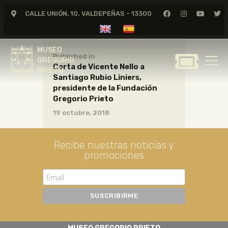
CALLE UNIÓN, 10. VALDEPEÑAS - 13300
MUSEO
GREGORIO
MUSEO
PRIETO
Published in
GREGORIO
Carta de Vicente Nello a
PRIETO
Santiago Rubio Liniers,
GREGORIO PRIETO
presidente de la Fundación
MUSEO
Gregorio Prieto
19 octubre, 2018
ARCHIVO
CERTAMEN DE DIBUJO
Recibe nuestras noticias y
FUNDACIÓN
promociones
TIENDA
NOTICIAS