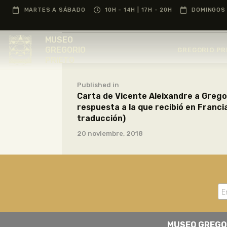
MARTES A SÁBADO
10H - 14H | 17H - 20H
DOMINGOS 
MUSEO
GREGORIO
GREGORIO PR
PRIETO
Published in
Carta de Vicente Aleixandre a Grego
respuesta a la que recibió en Franci
traducción)
20 noviembre, 2018
MUSEO GREGO