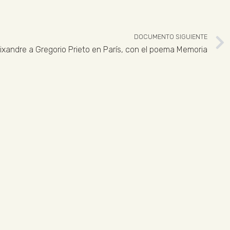
DOCUMENTO SIGUIENTE
ixandre a Gregorio Prieto en París, con el poema Memoria
 926 324 965
ENLACES LEGALES