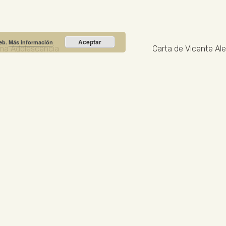
Aceptar
web.
Más información
ema Adolescencia
Carta de Vicente Ale
Recibe nuestras noticias y promociones
RIO PRIETO
Calle Unión, 10. Valdepeñas - 13300
+34
NOTICIA DESTACADA