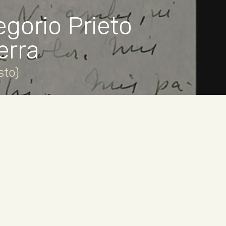
egorio Prieto
erra
sto)