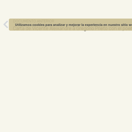
DOCUMENTO ANTERIOR
Utilizamos cookies para analizar y mejorar la experiencia en nuestro sitio 
Carta de Vicente Aleixandre a Gregorio Prieto con el po
MUSEO GREGO
ABIERTO