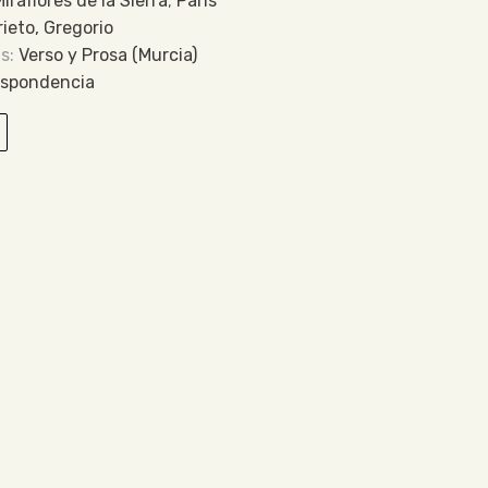
Miraflores de la Sierra
,
París
rieto, Gregorio
Verso y Prosa (Murcia)
espondencia