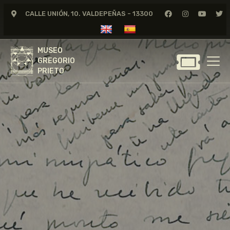
CALLE UNIÓN, 10. VALDEPEÑAS - 13300
MUSEO
GREGORIO
MUSEO
PRIETO
GREGORIO
PRIETO
GREGORIO PRIETO
MUSEO
ARCHIVO
CERTAMEN DE DIBUJO
FUNDACIÓN
TIENDA
NOTICIAS