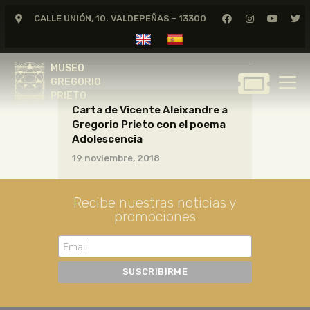
CALLE UNIÓN, 10. VALDEPEÑAS - 13300
CARTAS01_08_006
MUSEO
GREGORIO
MUSEO
PRIETO
GREGORIO
PRIETO
Carta de Vicente Aleixandre a
GREGORIO PRIETO
Gregorio Prieto con el poema
MUSEO
Adolescencia
ARCHIVO
19 noviembre, 2018
CERTAMEN DE DIBUJO
FUNDACIÓN
Recibe nuestras noticias y
promociones
TIENDA
NOTICIAS