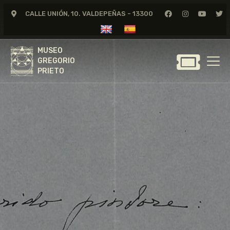
CALLE UNIÓN, 10. VALDEPEÑAS - 13300
MUSEO
GREGORIO
MUSEO
PRIETO
GREGORIO
PRIETO
GREGORIO PRIETO
MUSEO
ARCHIVO
CERTAMEN DE DIBUJO
FUNDACIÓN
TIENDA
NOTICIAS