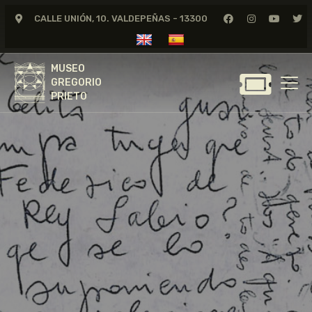
CALLE UNIÓN, 10. VALDEPEÑAS - 13300
MUSEO
GREGORIO
MUSEO
PRIETO
GREGORIO
PRIETO
GREGORIO PRIETO
MUSEO
ARCHIVO
CERTAMEN DE DIBUJO
FUNDACIÓN
TIENDA
NOTICIAS