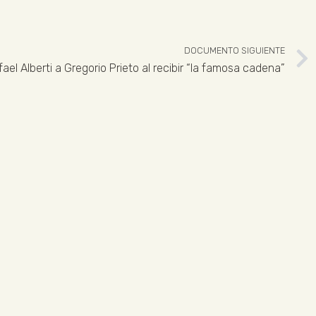
DOCUMENTO SIGUIENTE
ael Alberti a Gregorio Prieto al recibir “la famosa cadena”
 926 324 965
ENLACES LEGALES