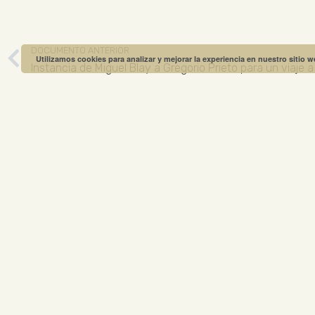
DOCUMENTO ANTERIOR
Utilizamos cookies para analizar y mejorar la experiencia en nuestro sitio 
Instancia de Miguel Blay a Gregorio Prieto para un viaje 
MUSEO GREGO
ABIERTO