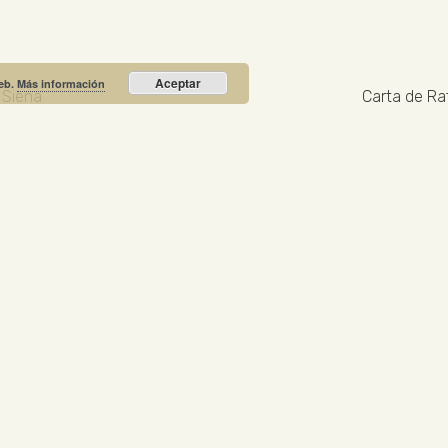
Aceptar
web.
Más información
a Siena
Carta de Raf
Recibe nuestras noticias y promociones
RIO PRIETO
Calle Unión, 10. Valdepeñas - 13300
+34
NOTICIA DESTACADA