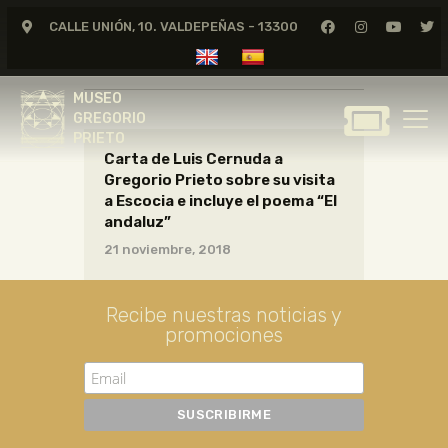
CALLE UNIÓN, 10. VALDEPEÑAS - 13300
CARTAS05_03_020
MUSEO
GREGORIO
MUSEO
PRIETO
GREGORIO
PRIETO
Carta de Luis Cernuda a
GREGORIO PRIETO
Gregorio Prieto sobre su visita
MUSEO
a Escocia e incluye el poema “El
andaluz”
ARCHIVO
21 noviembre, 2018
CERTAMEN DE DIBUJO
FUNDACIÓN
Recibe nuestras noticias y
TIENDA
promociones
NOTICIAS