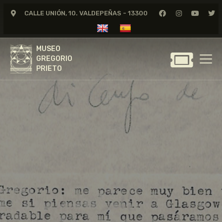
CALLE UNIÓN, 10. VALDEPEÑAS - 13300
MUSEO
GREGORIO
MUSEO
PRIETO
GREGORIO
PRIETO
GREGORIO PRIETO
MUSEO
ARCHIVO
CERTAMEN DE DIBUJO
FUNDACIÓN
TIENDA
NOTICIAS