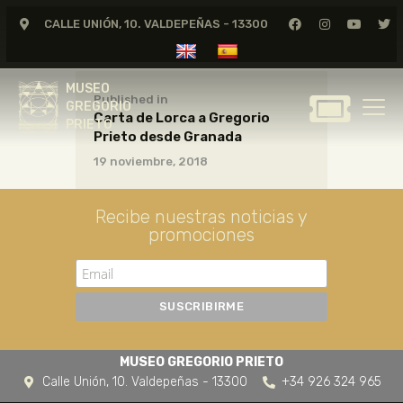
CALLE UNIÓN, 10. VALDEPEÑAS - 13300
MUSEO
GREGORIO
MUSEO
PRIETO
Published in
GREGORIO
Carta de Lorca a Gregorio
PRIETO
Prieto desde Granada
GREGORIO PRIETO
19 noviembre, 2018
MUSEO
ARCHIVO
Recibe nuestras noticias y
CERTAMEN DE DIBUJO
promociones
FUNDACIÓN
TIENDA
NOTICIAS
MUSEO GREGORIO PRIETO
Calle Unión, 10. Valdepeñas - 13300
+34 926 324 965