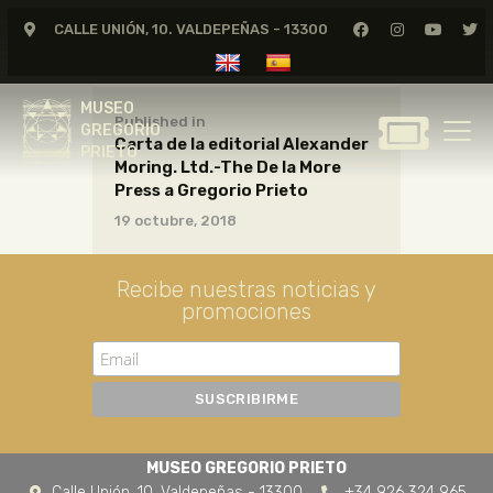
CALLE UNIÓN, 10. VALDEPEÑAS - 13300
MUSEO
GREGORIO
MUSEO
PRIETO
Published in
GREGORIO
Carta de la editorial Alexander
PRIETO
Moring. Ltd.-The De la More
GREGORIO PRIETO
Press a Gregorio Prieto
MUSEO
19 octubre, 2018
ARCHIVO
CERTAMEN DE DIBUJO
Recibe nuestras noticias y
promociones
FUNDACIÓN
TIENDA
NOTICIAS
MUSEO GREGORIO PRIETO
Calle Unión, 10. Valdepeñas - 13300
+34 926 324 965