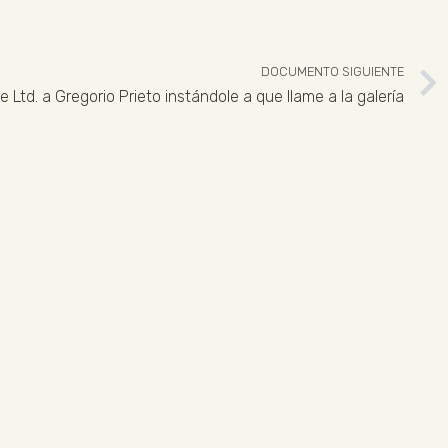
DOCUMENTO SIGUIENTE
 Ltd. a Gregorio Prieto instándole a que llame a la galería
 926 324 965
ENLACES LEGALES