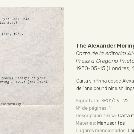
The Alexander Moring
Carta de la editorial A
Press a Gregorio Priet
1950-05-15 (Londres, 
Carta sin firma desde Alex
de “one pound nine shilling
GP01/09_22
1
Carta 
Manuscritos
Lo