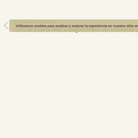
DOCUMENTO ANTERIOR
Utilizamos cookies para analizar y mejorar la experiencia en nuestro sitio 
Carta de Vicente Nello a Gregorio Prieto con reflexiones 
MUSEO GREGO
ABIERTO