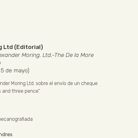
 Ltd (Editorial)
lexander Moring. Ltd.-The De la More
o
15 de mayo)
ander Moring Ltd. sobre el envío de un cheque
s and three pence”.
mecanografiada
ndres