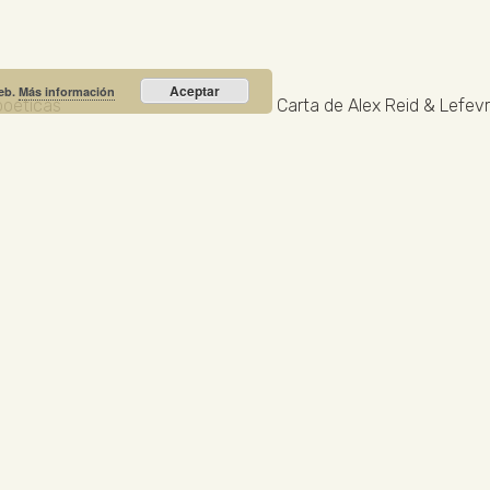
Aceptar
web.
Más información
poéticas
Carta de Alex Reid & Lefevre
Recibe nuestras noticias y promociones
RIO PRIETO
Calle Unión, 10. Valdepeñas - 13300
+34
NOTICIA DESTACADA