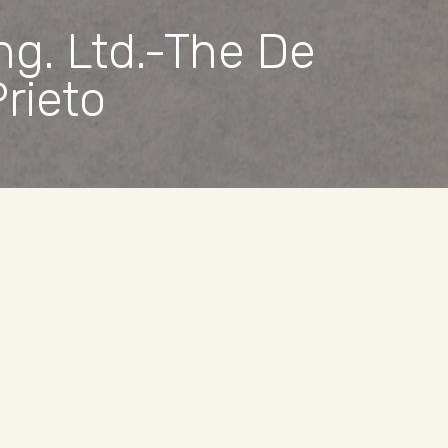
ng. Ltd.-The De
rieto