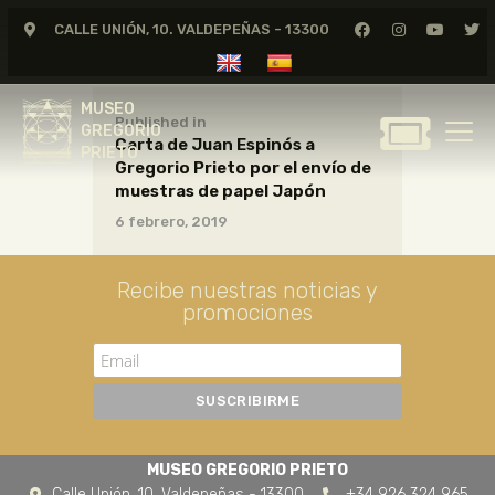
CALLE UNIÓN, 10. VALDEPEÑAS - 13300
MUSEO
GREGORIO
MUSEO
PRIETO
Published in
GREGORIO
Carta de Juan Espinós a
PRIETO
Gregorio Prieto por el envío de
GREGORIO PRIETO
muestras de papel Japón
MUSEO
6 febrero, 2019
ARCHIVO
CERTAMEN DE DIBUJO
Recibe nuestras noticias y
promociones
FUNDACIÓN
TIENDA
NOTICIAS
MUSEO GREGORIO PRIETO
Calle Unión, 10. Valdepeñas - 13300
+34 926 324 965