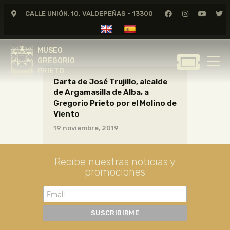
CALLE UNIÓN, 10. VALDEPEÑAS - 13300
CARTAS02_05_019
MUSEO
GREGORIO
MUSEO
PRIETO
GREGORIO
PRIETO
Carta de José Trujillo, alcalde
GREGORIO PRIETO
de Argamasilla de Alba, a
MUSEO
Gregorio Prieto por el Molino de
Viento
ARCHIVO
19 noviembre, 2019
CERTAMEN DE DIBUJO
FUNDACIÓN
Recibe nuestras noticias y
TIENDA
promociones
NOTICIAS