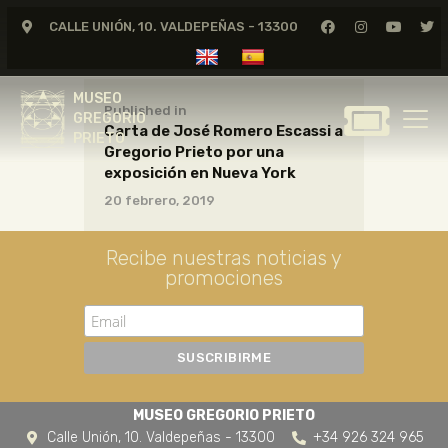
CALLE UNIÓN, 10. VALDEPEÑAS - 13300
MUSEO
GREGORIO
MUSEO
PRIETO
Published in
GREGORIO
Carta de José Romero Escassi a
PRIETO
Gregorio Prieto por una
GREGORIO PRIETO
exposición en Nueva York
MUSEO
20 febrero, 2019
ARCHIVO
Recibe nuestras noticias y
CERTAMEN DE DIBUJO
promociones
FUNDACIÓN
TIENDA
NOTICIAS
MUSEO GREGORIO PRIETO
Calle Unión, 10. Valdepeñas - 13300
+34 926 324 965