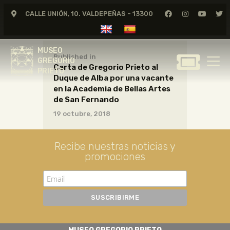
CALLE UNIÓN, 10. VALDEPEÑAS - 13300
MUSEO
GREGORIO
MUSEO
PRIETO
Published in
GREGORIO
Carta de Gregorio Prieto al
PRIETO
Duque de Alba por una vacante
GREGORIO PRIETO
en la Academia de Bellas Artes
MUSEO
de San Fernando
19 octubre, 2018
ARCHIVO
CERTAMEN DE DIBUJO
Recibe nuestras noticias y
FUNDACIÓN
promociones
TIENDA
NOTICIAS