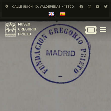
CALLE UNIÓN, 10. VALDEPEÑAS - 13300
MUSEO
GREGORIO
MUSEO
PRIETO
GREGORIO
PRIETO
GREGORIO PRIETO
MUSEO
ARCHIVO
CERTAMEN DE DIBUJO
FUNDACIÓN
TIENDA
NOTICIAS