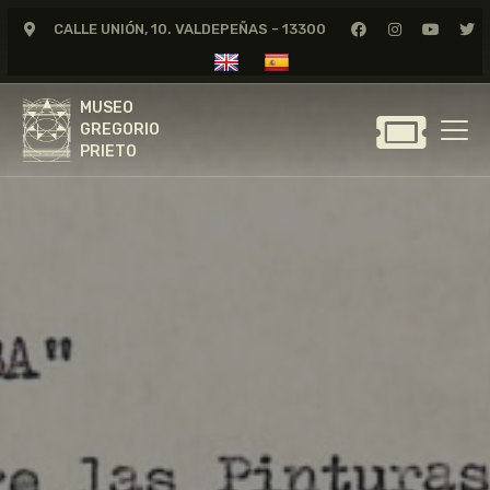
CALLE UNIÓN, 10. VALDEPEÑAS - 13300
MUSEO
GREGORIO
MUSEO
PRIETO
GREGORIO
PRIETO
GREGORIO PRIETO
MUSEO
ARCHIVO
CERTAMEN DE DIBUJO
FUNDACIÓN
TIENDA
NOTICIAS