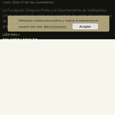
1 julio, 2026
No hay comentarios
La Fundación Gregorio Prieto y el Ayuntamiento de Valdepeñas
crean una comisión mixta para coordinar los actos del centenario
Utilizamos cookies para analizar y mejorar la experiencia en
de la Generación del 27 en 2027. Gregorio Prieto es el único
Aceptar
artista plástico representado en la Comisión Nacional.
nuestro sitio web.
Más información
LEER MÁS »
ENLACES LEGALES
TU CUENTA
VISITA NUESTRA TIENDA
COMPRA TUS ENTRADAS