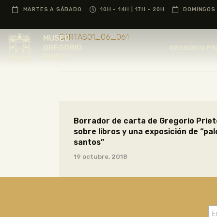
MARTES A SÁBADO
10H - 14H | 17H - 20H
DOMINGOS 
CARTAS01_06_061
MUSEO
GREGORIO
GREGORIO PR
PRIETO
Borrador de carta de Gregorio Prieto
sobre libros y una exposición de “pal
santos”
19 octubre, 2018