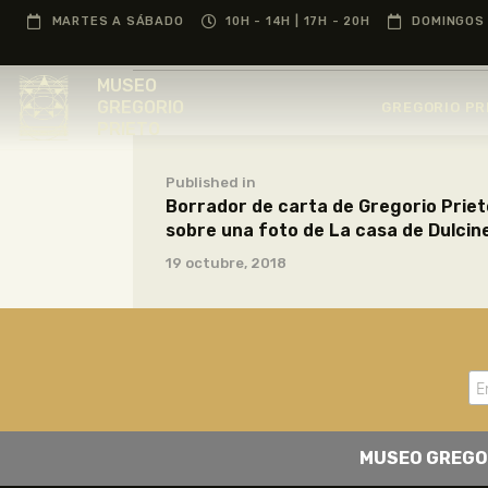
MARTES A SÁBADO
10H - 14H | 17H - 20H
DOMINGOS 
MUSEO
GREGORIO
GREGORIO PR
PRIETO
Published in
Borrador de carta de Gregorio Priet
sobre una foto de La casa de Dulcin
19 octubre, 2018
MUSEO GREGO