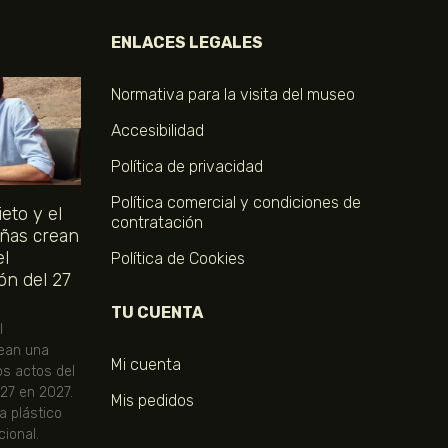
ENLACES LEGALES
Normativa para la visita del museo
Accesibilidad
Política de privacidad
Política comercial y condiciones de
eto y el
contratación
ñas crean
el
Política de Cookies
ón del 27
TU CUENTA
l
ean una
Mi cuenta
os actos del
 27 en 2027.
Mis pedidos
ta plástico
ional.