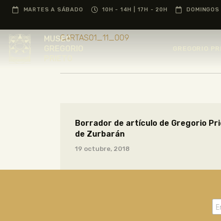
MARTES A SÁBADO
10H - 14H | 17H - 20H
DOMINGOS 
CARTAS01_11_009
MUSEO
GREGORIO
GREGORIO PR
PRIETO
Borrador de artículo de Gregorio Pr
de Zurbarán
19 octubre, 2018