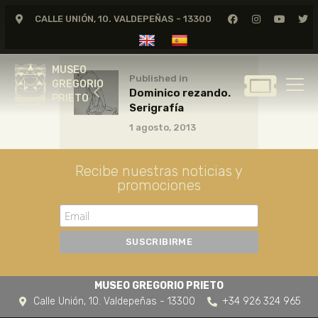
CALLE UNIÓN, 10. VALDEPEÑAS - 13300
MUSEO
GREGORIO
MUSEO
PRIETO
Published in
GREGORIO
Dominico rezando.
PRIETO
Serigrafía
GREGORIO PRIETO
1 agosto, 2013
MUSEO
ARCHIVO
Recibe nuestras noticias y
CERTAMEN DE DIBUJO
promociones
FUNDACIÓN
TIENDA
NOTICIAS
MUSEO GREGORIO PRIETO
Calle Unión, 10. Valdepeñas - 13300
+34 926 324 965