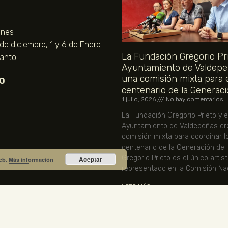
unes
 de diciembre, 1 y 6 de Enero
La Fundación Gregorio Pri
Santo
Ayuntamiento de Valdepe
una comisión mixta para 
O
centenario de la Generaci
1 julio, 2026
No hay comentarios
La Fundación Gregorio Prieto y e
Ayuntamiento de Valdepeñas cr
comisión mixta para coordinar l
centenario de la Generación del
Gregorio Prieto es el único artis
Aceptar
web.
Más información
representado en la Comisión Nac
LEER MÁS »