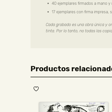
40 ejemplares firmados a mano y
17 ejemplares con firma impresa, 
Cada grabado es una obra única y ori
tinta. Por lo tanto, no todas las cop
Productos relacionad