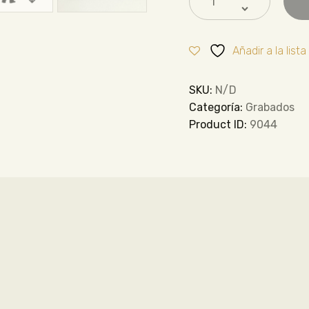
Añadir a la list
SKU:
N/D
Categoría:
Grabados
Product ID:
9044