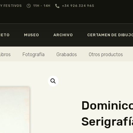
GREGORIO PRIETO
Y FESTIVOS
11H - 14H
+34 926 324 965
MUSEO
MUSEO
GREGORIO
PRIETO
IETO
MUSEO
ARCHIVO
CERTAMEN DE DIBUJ
ARCHIVO
CERTAMEN DE
Libros
Fotografía
Grabados
Otros productos
DIBUJO
FUNDACIÓN
TIENDA
Dominico
NOTICIAS
Serigrafí