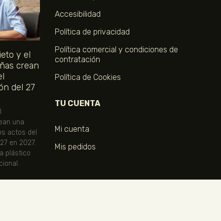
Accesibilidad
Política de privacidad
Política comercial y condiciones de
eto y el
contratación
ñas crean
el
Política de Cookies
ón del 27
TU CUENTA
l
ean una
Mi cuenta
os actos del
 27 en 2027.
Mis pedidos
ta plástico
ional.
COMPRA TUS ENTRADAS