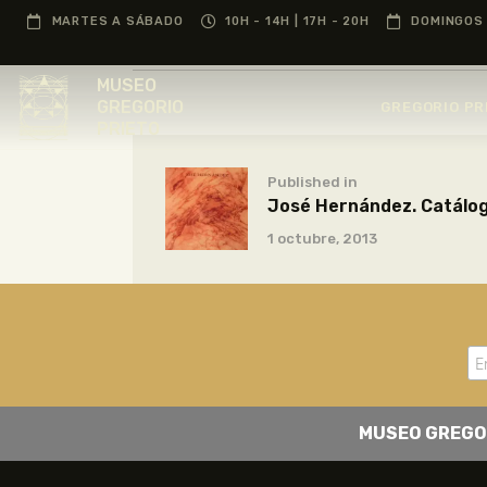
MARTES A SÁBADO
10H - 14H | 17H - 20H
DOMINGOS 
MUSEO
GREGORIO
GREGORIO PR
PRIETO
Published in
José Hernández. Catálog
1 octubre, 2013
MUSEO GREGO