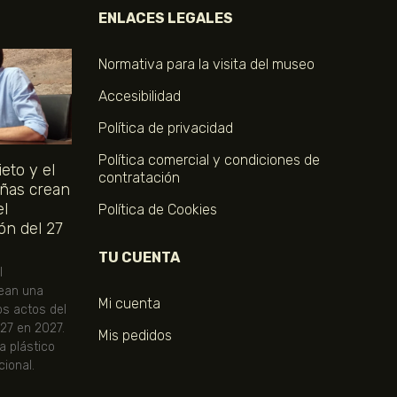
ENLACES LEGALES
Normativa para la visita del museo
Accesibilidad
Política de privacidad
Política comercial y condiciones de
eto y el
contratación
ñas crean
el
Política de Cookies
ón del 27
TU CUENTA
l
ean una
Mi cuenta
os actos del
 27 en 2027.
Mis pedidos
ta plástico
ional.