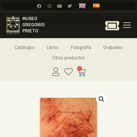
MUSEO
MUSEO
GREGORIO
GREGORIO
PRIETO
PRIETO
Catálogos
Libros
Fotografía
Grabados
GREGORIO PRIETO
Otros productos
MUSEO
ARCHIVO
0
CERTAMEN DE DIBUJO
FUNDACIÓN
TIENDA
NOTICIAS