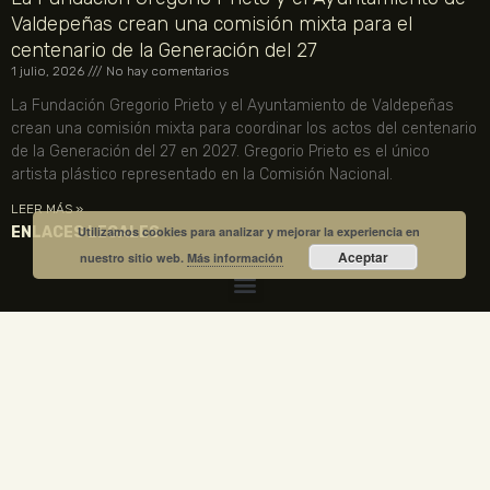
Valdepeñas crean una comisión mixta para el
centenario de la Generación del 27
1 julio, 2026
No hay comentarios
La Fundación Gregorio Prieto y el Ayuntamiento de Valdepeñas
crean una comisión mixta para coordinar los actos del centenario
de la Generación del 27 en 2027. Gregorio Prieto es el único
artista plástico representado en la Comisión Nacional.
LEER MÁS »
ENLACES LEGALES
Utilizamos cookies para analizar y mejorar la experiencia en
Aceptar
nuestro sitio web.
Más información
TU CUENTA
VISITA NUESTRA TIENDA