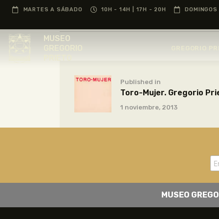
MARTES A SÁBADO
10H - 14H | 17H - 20H
DOMINGOS 
MUSEO
GREGORIO
GREGORIO PR
PRIETO
Published in
Toro-Mujer. Gregorio Pri
1 noviembre, 2013
MUSEO GREGO