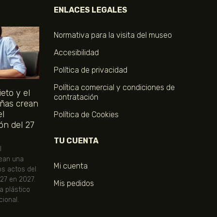
ENLACES LEGALES
Normativa para la visita del museo
Accesibilidad
Política de privacidad
Política comercial y condiciones de
eto y el
contratación
ñas crean
el
Política de Cookies
ón del 27
TU CUENTA
l
ean una
Mi cuenta
os actos del
 27 en 2027.
Mis pedidos
ta plástico
ional.