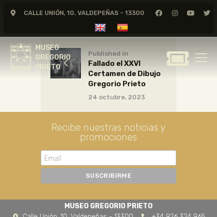
CALLE UNIÓN, 10. VALDEPEÑAS - 13300
MUSEO
GREGORIO
MUSEO
PRIETO
Published in
GREGORIO
Fallado el XXVI
PRIETO
Certamen de Dibujo
GREGORIO PRIETO
Gregorio Prieto
MUSEO
24 octubre, 2023
ARCHIVO
CERTAMEN DE DIBUJO
Recibe nuestras noticias y
promociones
FUNDACIÓN
TIENDA
NOTICIAS
MUSEO GREGORIO PRIETO
Calle Unión, 10. Valdepeñas - 13300
+34 926 324 965