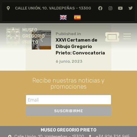
CALLE UNIÓN, 10. VALDEPEÑAS - 13300
MUSEO
GREGORIO
MUSEO
PRIETO
Published in
GREGORIO
XXVI Certamen de
PRIETO
Dibujo Gregorio
GREGORIO PRIETO
Prieto: Convocatoria
MUSEO
6 junio, 2023
ARCHIVO
CERTAMEN DE DIBUJO
Recibe nuestras noticias y
promociones
FUNDACIÓN
TIENDA
NOTICIAS
MUSEO GREGORIO PRIETO
Calle Unión, 10. Valdepeñas - 13300
+34 926 324 965