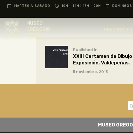
MARTES A SÁBADO
10H - 14H | 17H - 20H
DOMINGOS 
MUSEO
GREGORIO
GREGORIO PR
PRIETO
Published in
XXIII Certamen de Dibujo
Exposición, Valdepeñas.
5 noviembre, 2015
MUSEO GREGO