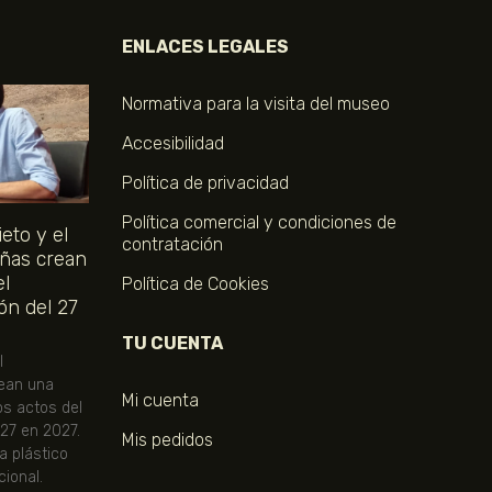
ENLACES LEGALES
Normativa para la visita del museo
Accesibilidad
Política de privacidad
Política comercial y condiciones de
eto y el
contratación
ñas crean
el
Política de Cookies
ón del 27
TU CUENTA
l
ean una
Mi cuenta
os actos del
 27 en 2027.
Mis pedidos
ta plástico
ional.