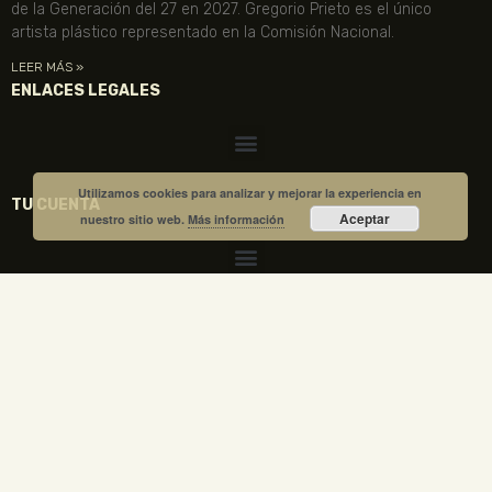
de la Generación del 27 en 2027. Gregorio Prieto es el único
artista plástico representado en la Comisión Nacional.
LEER MÁS »
ENLACES LEGALES
Utilizamos cookies para analizar y mejorar la experiencia en
TU CUENTA
Aceptar
nuestro sitio web.
Más información
VISITA NUESTRA TIENDA
COMPRA TUS ENTRADAS