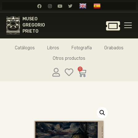
MUSEO
MUSEO
GREGORIO
GREGORIO
PRIETO
PRIETO
Catálogos
Libros
Fotografía
Grabados
GREGORIO PRIETO
Otros productos
MUSEO
ARCHIVO
0
CERTAMEN DE DIBUJO
FUNDACIÓN
TIENDA
NOTICIAS