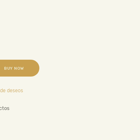
BUY NOW
a de deseos
ctos