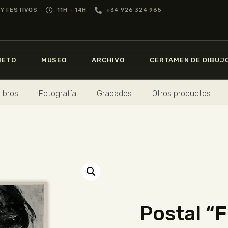
GREGORIO PRIETO
Y FESTIVOS
11H - 14H
+34 926 324 965
MUSEO
MUSEO
GREGORIO
PRIETO
IETO
MUSEO
ARCHIVO
CERTAMEN DE DIBUJ
ARCHIVO
CERTAMEN DE
Libros
Fotografía
Grabados
Otros productos
DIBUJO
FUNDACIÓN
TIENDA
NOTICIAS
Postal “