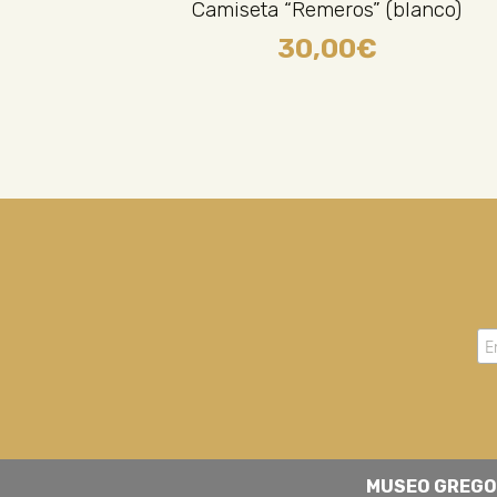
Camiseta “Remeros” (blanco)
30,00
€
MUSEO GREGO