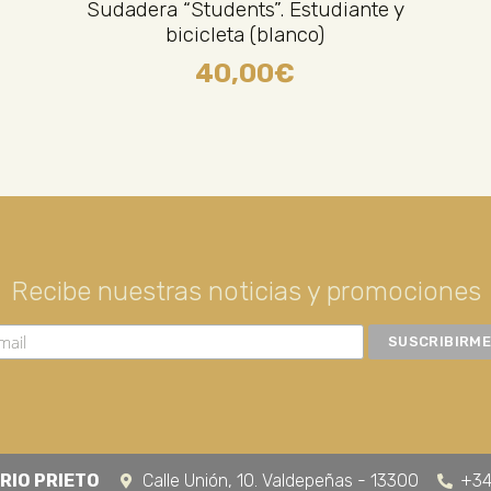
Sudadera “Students”. Estudiante y
bicicleta (blanco)
40,00
€
Recibe nuestras noticias y promociones
RIO PRIETO
Calle Unión, 10. Valdepeñas - 13300
+34