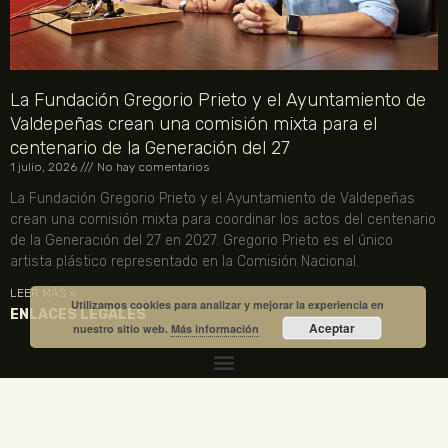
La Fundación Gregorio Prieto y el Ayuntamiento de
Valdepeñas crean una comisión mixta para el
centenario de la Generación del 27
1 julio, 2026
No hay comentarios
La Fundación Gregorio Prieto y el Ayuntamiento de Valdepeñas
crean una comisión mixta para coordinar los actos del centenario
de la Generación del 27 en 2027. Gregorio Prieto es el único
artista plástico representado en la Comisión Nacional.
LEER MÁS »
Utilizamos cookies para analizar y mejorar la experiencia en
ENLACES LEGALES
Aceptar
nuestro sitio web.
Más información
TU CUENTA