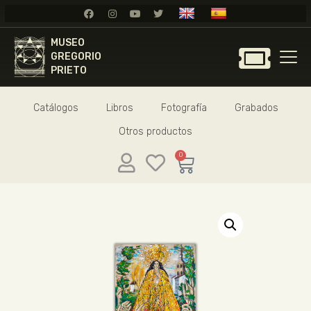
MUSEO
MUSEO
GREGORIO
GREGORIO
PRIETO
PRIETO
Catálogos
Libros
Fotografía
Grabados
GREGORIO PRIETO
Otros productos
MUSEO
ARCHIVO
0
CERTAMEN DE DIBUJO
FUNDACIÓN
TIENDA
NOTICIAS