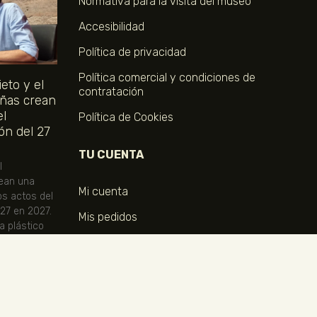
Normativa para la visita del museo
Accesibilidad
Política de privacidad
Política comercial y condiciones de
eto y el
contratación
ñas crean
el
Política de Cookies
ón del 27
TU CUENTA
l
ean una
Mi cuenta
os actos del
 27 en 2027.
Mis pedidos
ta plástico
ional.
COMPRA TUS ENTRADAS