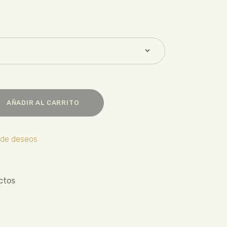
AÑADIR AL CARRITO
a de deseos
ctos