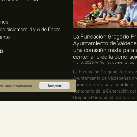
unes
 de diciembre, 1 y 6 de Enero
La Fundación Gregorio Pri
Santo
Ayuntamiento de Valdepe
una comisión mixta para 
O
centenario de la Generaci
1 julio, 2026
No hay comentarios
La Fundación Gregorio Prieto y e
Ayuntamiento de Valdepeñas cr
comisión mixta para coordinar l
Aceptar
web.
Más información
centenario de la Generación del
Gregorio Prieto es el único artis
representado en la Comisión Nac
LEER MÁS »