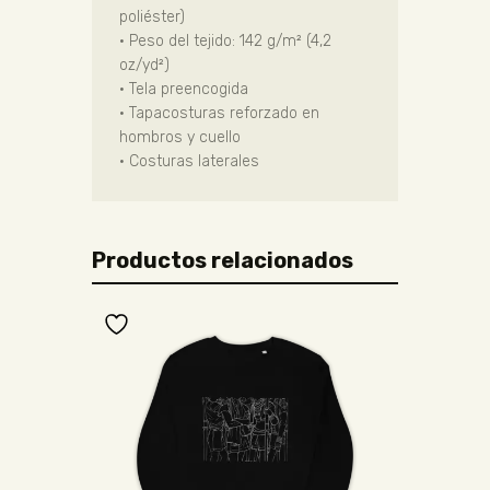
poliéster)
• Peso del tejido: 142 g/m² (4,2
oz/yd²)
• Tela preencogida
• Tapacosturas reforzado en
hombros y cuello
• Costuras laterales
Productos relacionados