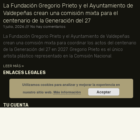
La Fundación Gregorio Prieto y el Ayuntamiento de
Valdepeñas crean una comisión mixta para el
centenario de la Generación del 27
1 julio, 2026
No hay comentarios
La Fundación Gregorio Prieto y el Ayuntamiento de Valdepeñas
crean una comisión mixta para coordinar los actos del centenario
de la Generación del 27 en 2027. Gregorio Prieto es el único
artista plástico representado en la Comisión Nacional.
LEER MÁS »
ENLACES LEGALES
Utilizamos cookies para analizar y mejorar la experiencia en
Aceptar
nuestro sitio web.
Más información
TU CUENTA
VISITA NUESTRA TIENDA