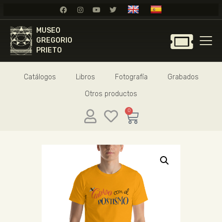
MUSEO
MUSEO
GREGORIO
GREGORIO
PRIETO
PRIETO
Catálogos
Libros
Fotografía
Grabados
GREGORIO PRIETO
Otros productos
MUSEO
ARCHIVO
0
CERTAMEN DE DIBUJO
FUNDACIÓN
TIENDA
NOTICIAS