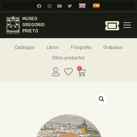
MUSEO
MUSEO
GREGORIO
GREGORIO
PRIETO
PRIETO
Catálogos
Libros
Fotografía
Grabados
GREGORIO PRIETO
Otros productos
MUSEO
ARCHIVO
0
CERTAMEN DE DIBUJO
FUNDACIÓN
TIENDA
NOTICIAS