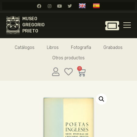
MUSEO
MUSEO
GREGORIO
GREGORIO
PRIETO
PRIETO
Catálogos
Libros
Fotografía
Grabados
GREGORIO PRIETO
Otros productos
MUSEO
ARCHIVO
0
CERTAMEN DE DIBUJO
FUNDACIÓN
TIENDA
NOTICIAS