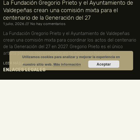
La Fundación Gregorio Prieto y el Ayuntamiento de
Valdepeñas crean una comisión mixta para el
centenario de la Generación del 27
1 julio, 2026
No hay comentarios
La Fundación Gregorio Prieto y el Ayuntamiento de Valdepeñas
crean una comisión mixta para coordinar los actos del centenario
de la Generación del 27 en 2027. Gregorio Prieto es el único
artista plástico representado en la Comisión Nacional.
Utilizamos cookies para analizar y mejorar la experiencia en
LEER MÁS »
Aceptar
nuestro sitio web.
Más información
ENLACES LEGALES
TU CUENTA
VISITA NUESTRA TIENDA