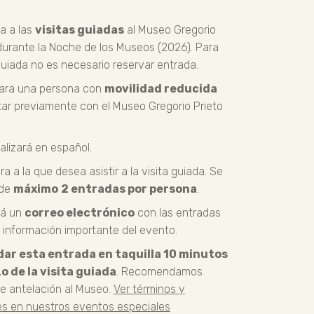
a a las
visitas guiadas
al Museo Gregorio
urante la Noche de los Museos (2026). Para
 guiada no es necesario reservar entrada.
para una persona con
movilidad reducida
tar
previamente con el Museo Gregorio Prieto
ealizará en español.
a a la que desea asistir a la visita guiada. Se
 de
máximo
2 entradas por persona
.
rá un
correo electrónico
con las entradas
n información importante del evento.
dar esta entrada en taquilla 10 minutos
 de la visita guiada
. Recomendamos
nte antelación al Museo.
Ver términos y
es en nuestros eventos especiales