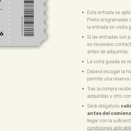
Esta entrada se aplic
Prieto programadas d
la entrada sin visita
Si las entradas son 
es necesario contac
antes de adquirirlas.
La visita guiada se r
Deberá escoger la hor
permite una reserva
Tras la compra recibi
adquiridas y otro co
Será obligatorio
vali
antes del comienzo
llegar con la suficie
condiciones aplicabl