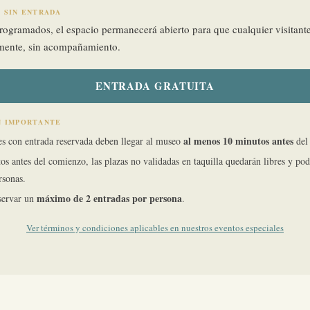
 SIN ENTRADA
programados, el espacio permanecerá abierto para que cualquier visitant
emente, sin acompañamiento.
ENTRADA GRATUITA
N IMPORTANTE
al menos 10 minutos antes
tes con entrada reservada deben llegar al museo
del 
s antes del comienzo, las plazas no validadas en taquilla quedarán libres y po
rsonas.
máximo de 2 entradas por persona
servar un
.
Ver términos y condiciones aplicables en nuestros eventos especiales