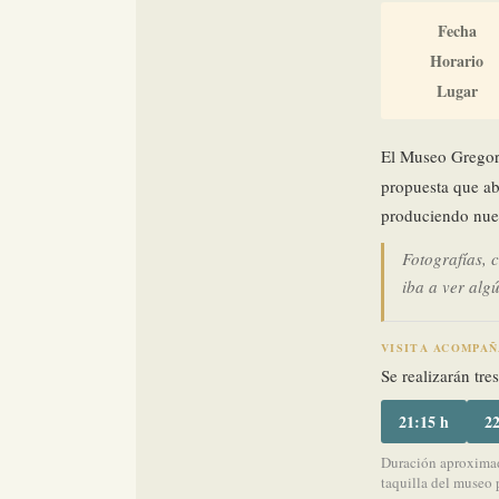
Fecha
Horario
Lugar
El Museo Gregor
propuesta que abr
produciendo nuev
Fotografías, 
iba a ver alg
VISITA ACOMPA
Se realizarán tre
21:15 h
22
Duración aproximad
taquilla del museo 