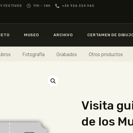
GREGORIO PRIETO
Y FESTIVOS
11H - 14H
+34 926 324 965
MUSEO
MUSEO
GREGORIO
PRIETO
IETO
MUSEO
ARCHIVO
CERTAMEN DE DIBUJ
ARCHIVO
CERTAMEN DE
Libros
Fotografía
Grabados
Otros productos
DIBUJO
FUNDACIÓN
TIENDA
Visita gu
NOTICIAS
de los M