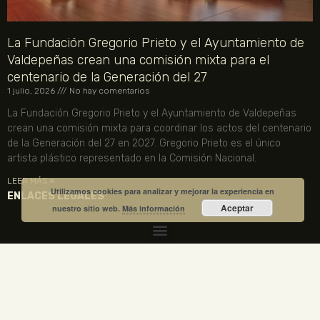
La Fundación Gregorio Prieto y el Ayuntamiento de
Valdepeñas crean una comisión mixta para el
centenario de la Generación del 27
1 julio, 2026
No hay comentarios
La Fundación Gregorio Prieto y el Ayuntamiento de Valdepeñas
crean una comisión mixta para coordinar los actos del centenario
de la Generación del 27 en 2027. Gregorio Prieto es el único
artista plástico representado en la Comisión Nacional.
LEER MÁS »
Utilizamos cookies para analizar y mejorar la experiencia en
ENLACES LEGALES
Aceptar
nuestro sitio web.
Más información
TU CUENTA