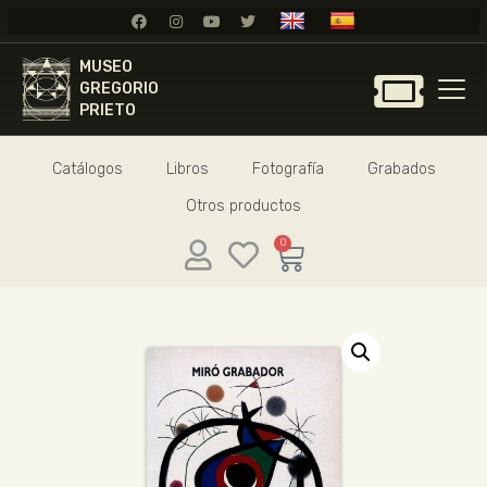
MUSEO
MUSEO
GREGORIO
GREGORIO
PRIETO
PRIETO
Catálogos
Libros
Fotografía
Grabados
GREGORIO PRIETO
Otros productos
MUSEO
ARCHIVO
0
CERTAMEN DE DIBUJO
FUNDACIÓN
TIENDA
NOTICIAS