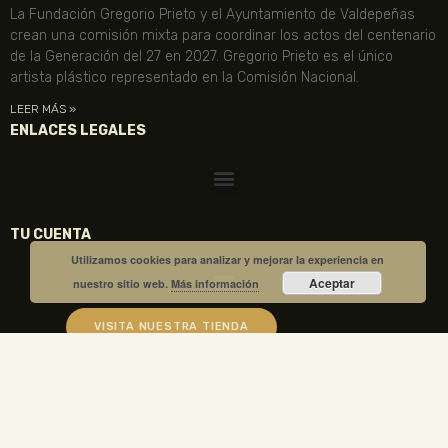
La Fundación Gregorio Prieto y el Ayuntamiento de Valdepeñas
crean una comisión mixta para coordinar los actos del centenario
de la Generación del 27 en 2027. Gregorio Prieto es el único
artista plástico representado en la Comisión Nacional.
LEER MÁS »
ENLACES LEGALES
TU CUENTA
Utilizamos cookies para analizar y mejorar la experiencia en
Aceptar
nuestro sitio web.
Más información
VISITA NUESTRA TIENDA
COMPRA TUS ENTRADAS