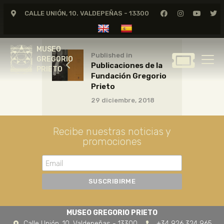
CALLE UNIÓN, 10. VALDEPEÑAS - 13300
MUSEO
GREGORIO
MUSEO
PRIETO
Published in
GREGORIO
Publicaciones de la
PRIETO
Fundación Gregorio
GREGORIO PRIETO
Prieto
MUSEO
29 diciembre, 2018
ARCHIVO
CERTAMEN DE DIBUJO
Recibe nuestras noticias y
promociones
FUNDACIÓN
TIENDA
NOTICIAS
MUSEO GREGORIO PRIETO
Calle Unión, 10. Valdepeñas - 13300
+34 926 324 965