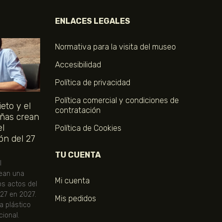
ENLACES LEGALES
Normativa para la visita del museo
Accesibilidad
Política de privacidad
Política comercial y condiciones de
eto y el
contratación
ñas crean
el
Política de Cookies
ón del 27
TU CUENTA
l
ean una
Mi cuenta
os actos del
 27 en 2027.
Mis pedidos
ta plástico
ional.