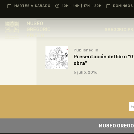
MARTES A SÁBADO
10H - 14H | 17H - 20H
DOMINGOS 
MUSEO
GREGORIO
GREGORIO PR
PRIETO
Published in
Presentación del libro “G
obra”
6 julio, 2016
MUSEO GREGO