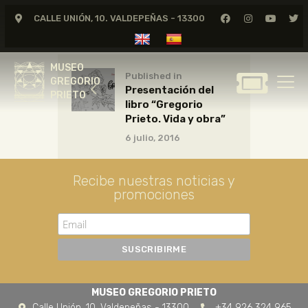
CALLE UNIÓN, 10. VALDEPEÑAS - 13300
MUSEO
GREGORIO
MUSEO
PRIETO
Published in
GREGORIO
Presentación del
PRIETO
libro “Gregorio
GREGORIO PRIETO
Prieto. Vida y obra”
MUSEO
6 julio, 2016
ARCHIVO
CERTAMEN DE DIBUJO
Recibe nuestras noticias y
promociones
FUNDACIÓN
TIENDA
NOTICIAS
MUSEO GREGORIO PRIETO
Calle Unión, 10. Valdepeñas - 13300
+34 926 324 965