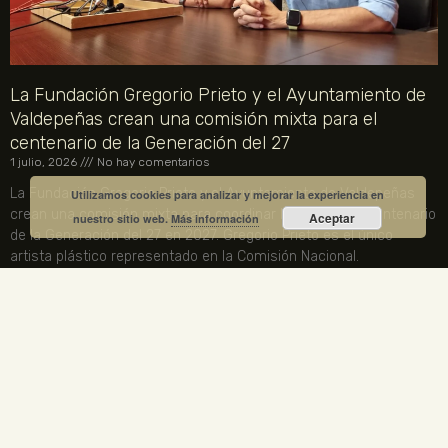
La Fundación Gregorio Prieto y el Ayuntamiento de
Valdepeñas crean una comisión mixta para el
centenario de la Generación del 27
1 julio, 2026
No hay comentarios
La Fundación Gregorio Prieto y el Ayuntamiento de Valdepeñas
Utilizamos cookies para analizar y mejorar la experiencia en
crean una comisión mixta para coordinar los actos del centenario
Aceptar
nuestro sitio web.
Más información
de la Generación del 27 en 2027. Gregorio Prieto es el único
artista plástico representado en la Comisión Nacional.
LEER MÁS »
ENLACES LEGALES
TU CUENTA