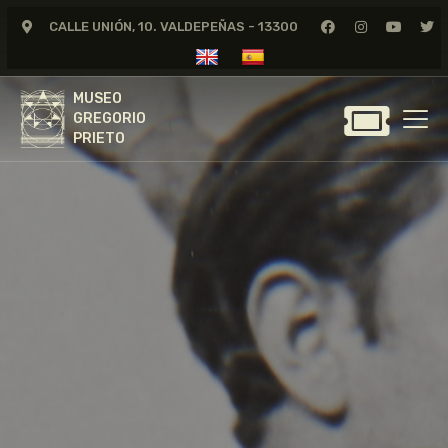
CALLE UNIÓN, 10. VALDEPEÑAS - 13300
MUSEO
GREGORIO
MUSEO
PRIETO
GREGORIO
PRIETO
GREGORIO PRIETO
MUSEO
ARCHIVO
CERTAMEN DE DIBUJO
FUNDACIÓN
TIENDA
NOTICIAS