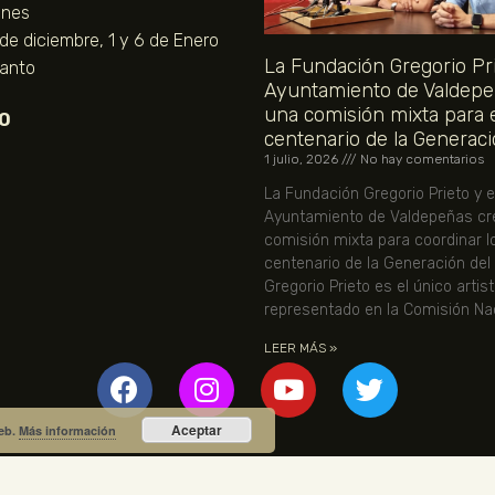
unes
 de diciembre, 1 y 6 de Enero
La Fundación Gregorio Pri
Santo
Ayuntamiento de Valdepe
una comisión mixta para 
O
centenario de la Generaci
1 julio, 2026
No hay comentarios
La Fundación Gregorio Prieto y e
Ayuntamiento de Valdepeñas cr
comisión mixta para coordinar l
centenario de la Generación del
Gregorio Prieto es el único artis
representado en la Comisión Nac
LEER MÁS »
Aceptar
web.
Más información