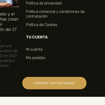
Política de privacidad
Política comercial y condiciones de
eto y el
contratación
ñas crean
el
Política de Cookies
ón del 27
TU CUENTA
l
ean una
Mi cuenta
os actos del
 27 en 2027.
Mis pedidos
ta plástico
ional.
COMPRA TUS ENTRADAS