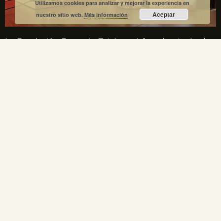
Utilizamos cookies para analizar y mejorar la experiencia en
Aceptar
nuestro sitio web.
Más información
La Fundación Gregorio Prieto y el Ayuntamiento de
Valdepeñas crean una comisión mixta para el
centenario de la Generación del 27
1 julio, 2026
No hay comentarios
La Fundación Gregorio Prieto y el Ayuntamiento de Valdepeñas
crean una comisión mixta para coordinar los actos del centenario
de la Generación del 27 en 2027. Gregorio Prieto es el único
artista plástico representado en la Comisión Nacional.
LEER MÁS »
ENLACES LEGALES
TU CUENTA