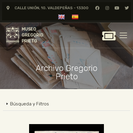
CALLE UNIÓN, 10. VALDEPEÑAS - 13300
MUSEO
GREGORIO
MUSEO
PRIETO
GREGORIO
PRIETO
GREGORIO PRIETO
MUSEO
Archivo Gregorio
ARCHIVO
Prieto
CERTAMEN DE DIBUJO
FUNDACIÓN
TIENDA
Búsqueda y Filtros
NOTICIAS