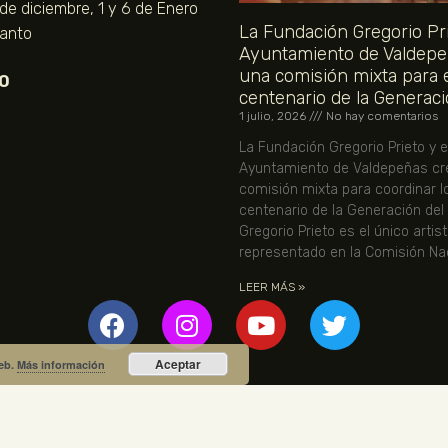
 de diciembre, 1 y 6 de Enero
La Fundación Gregorio Pri
Santo
Ayuntamiento de Valdepe
una comisión mixta para 
O
centenario de la Generaci
1 julio, 2026
No hay comentarios
La Fundación Gregorio Prieto y e
Ayuntamiento de Valdepeñas cr
comisión mixta para coordinar l
centenario de la Generación del
Gregorio Prieto es el único artis
representado en la Comisión Nac
LEER MÁS »
Aceptar
web.
Más información