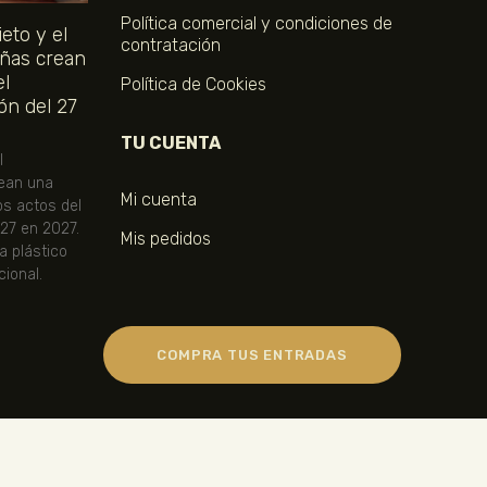
Política comercial y condiciones de
eto y el
contratación
ñas crean
el
Política de Cookies
ón del 27
TU CUENTA
l
ean una
Mi cuenta
os actos del
 27 en 2027.
Mis pedidos
ta plástico
ional.
COMPRA TUS ENTRADAS