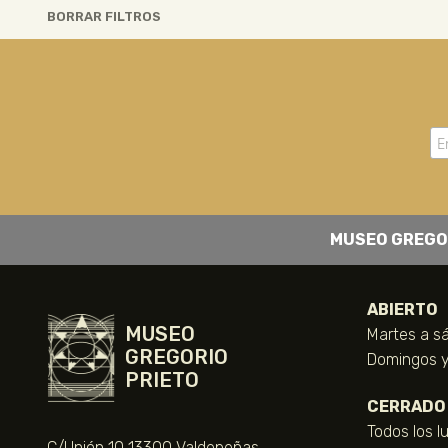
BORRAR FILTROS
MUSEO GREGO
ABIERTO
MUSEO
Martes a sá
GREGORIO
Domingos y 
PRIETO
CERRADO
Todos los l
C/Unión 10 13300 Valdepeñas